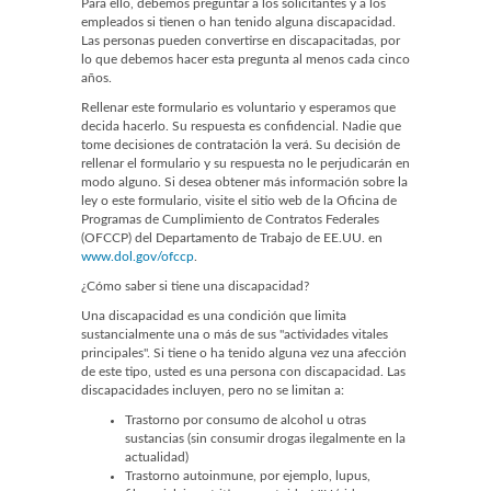
Para ello, debemos preguntar a los solicitantes y a los
empleados si tienen o han tenido alguna discapacidad.
Las personas pueden convertirse en discapacitadas, por
lo que debemos hacer esta pregunta al menos cada cinco
años.
Rellenar este formulario es voluntario y esperamos que
decida hacerlo. Su respuesta es confidencial. Nadie que
tome decisiones de contratación la verá. Su decisión de
rellenar el formulario y su respuesta no le perjudicarán en
modo alguno. Si desea obtener más información sobre la
ley o este formulario, visite el sitio web de la Oficina de
Programas de Cumplimiento de Contratos Federales
(OFCCP) del Departamento de Trabajo de EE.UU. en
www.dol.gov/ofccp
.
¿Cómo saber si tiene una discapacidad?
Una discapacidad es una condición que limita
sustancialmente una o más de sus "actividades vitales
principales". Si tiene o ha tenido alguna vez una afección
de este tipo, usted es una persona con discapacidad. Las
discapacidades incluyen, pero no se limitan a:
Trastorno por consumo de alcohol u otras
sustancias (sin consumir drogas ilegalmente en la
actualidad)
Trastorno autoinmune, por ejemplo, lupus,