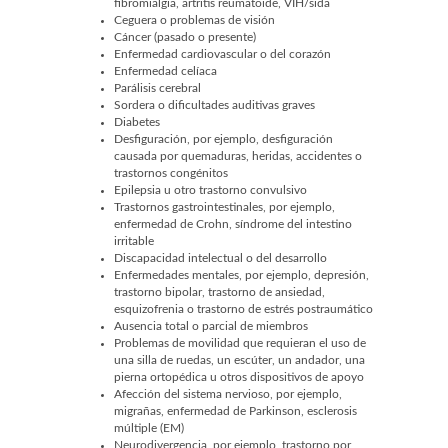
fibromialgia, artritis reumatoide, VIH/sida
Ceguera o problemas de visión
Cáncer (pasado o presente)
Enfermedad cardiovascular o del corazón
Enfermedad celíaca
Parálisis cerebral
Sordera o dificultades auditivas graves
Diabetes
Desfiguración, por ejemplo, desfiguración
causada por quemaduras, heridas, accidentes o
trastornos congénitos
Epilepsia u otro trastorno convulsivo
Trastornos gastrointestinales, por ejemplo,
enfermedad de Crohn, síndrome del intestino
irritable
Discapacidad intelectual o del desarrollo
Enfermedades mentales, por ejemplo, depresión,
trastorno bipolar, trastorno de ansiedad,
esquizofrenia o trastorno de estrés postraumático
Ausencia total o parcial de miembros
Problemas de movilidad que requieran el uso de
una silla de ruedas, un escúter, un andador, una
pierna ortopédica u otros dispositivos de apoyo
Afección del sistema nervioso, por ejemplo,
migrañas, enfermedad de Parkinson, esclerosis
múltiple (EM)
Neurodivergencia, por ejemplo, trastorno por