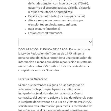
déficit de atención con hiperactividad (TDAH),
trastorno del espectro autista, dislexia, dispraxia
u otras dificultades de aprendizaje
Parálisis parcial o total (por cualquier causa)
Afecciones pulmonares o respiratorias, por
ejemplo, tuberculosis, asma, enfisema
Baja estatura (enanismo)
Lesión cerebral traumática
DECLARACIÓN PÚBLICA DE CARGA: De acuerdo con
la Ley de Reducción de Trámites de 1995, ninguna
persona está obligada a responder a una recopilación de
información a menos que dicha recopilación muestre un
número de control OMB válido. Esta encuesta debería
completarse en unos 5 minutos.
Estatus de Veterano
Si cree que pertenece a alguna de las categorías de
veteranos protegidos que figuran a continuación,
indíquelo haciendo la selección adecuada. Como
contratista del gobierno sujeto a la Ley de Asistencia para
el Reajuste de Veteranos de la Era de Vietnam (VEVRAA),
solicitamos esta información para medir la efectividad de
los esfuerzos de alcance y reclutamiento positivo que